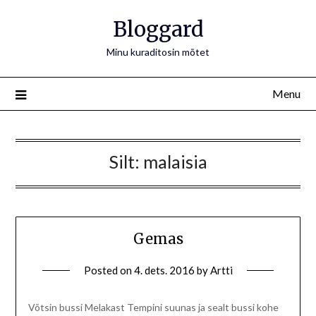
Bloggard
Minu kuraditosin mõtet
Menu
Silt:
malaisia
Gemas
Posted on
4. dets. 2016
by
Artti
Võtsin bussi Melakast Tempini suunas ja sealt bussi kohe