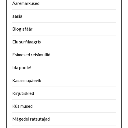
Ääremärkused
aasia
Blogisfäär
Elu surfilaagris
Esimesed reisimullid
Ida poole!
Kasarmupäevik
Kirjutiskled
Küsimused
Mägedel ratsutajad