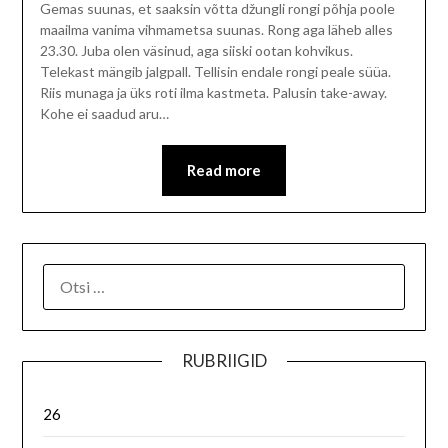
Gemas suunas, et saaksin võtta džungli rongi põhja poole
maailma vanima vihmametsa suunas. Rong aga läheb alles
23.30. Juba olen väsinud, aga siiski ootan kohvikus.
Telekast mängib jalgpall. Tellisin endale rongi peale süüa.
Riis munaga ja üks roti ilma kastmeta. Palusin take-away.
Kohe ei saadud aru…
Read more
RUBRIIGID
26