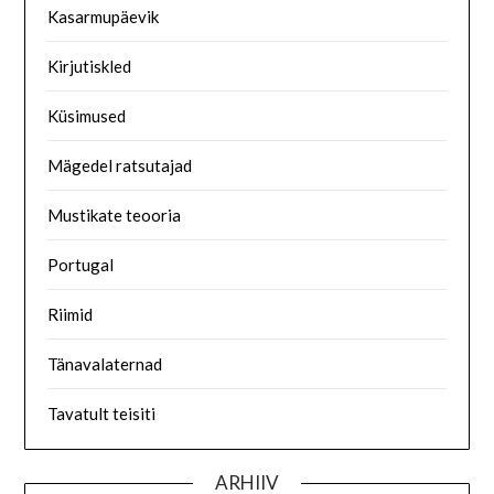
Kasarmupäevik
Kirjutiskled
Küsimused
Mägedel ratsutajad
Mustikate teooria
Portugal
Riimid
Tänavalaternad
Tavatult teisiti
ARHIIV