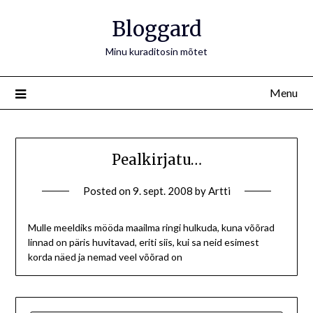
Bloggard
Minu kuraditosin mõtet
Menu
Pealkirjatu…
Posted on
9. sept. 2008
by
Artti
Mulle meeldiks mööda maailma ringi hulkuda, kuna võõrad
linnad on päris huvitavad, eriti siis, kui sa neid esimest
korda näed ja nemad veel võõrad on