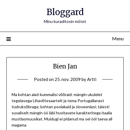
Bloggard
Minu kuraditosin mõtet
Menu
Bien Jan
Posted on
25. nov. 2009
by
Artti
Ma kohtan alati kummalisi vōōraid: mängin ukulelet
tegelasega Lihavōtesaartelt ja tema Portugallanast
tüdruksōbraga; kohtan poolakaid ja sloveenlasi; täiesti
suvaliselt mängin öö läbi huvitavate karakteritega itaalia
mustlasmuusikat. Muidugi ei pidanud ma sel ööl taeva all
magama