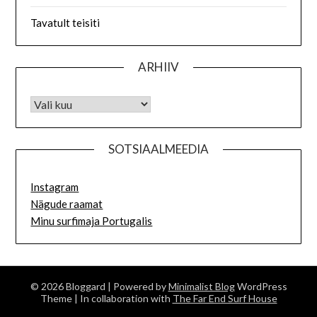
Tavatult teisiti
ARHIIV
SOTSIAALMEEDIA
Instagram
Nägude raamat
Minu surfimaja Portugalis
© 2026 Bloggard
| Powered by
Minimalist Blog
WordPress
Theme
| In collaboration with
The Far End Surf House