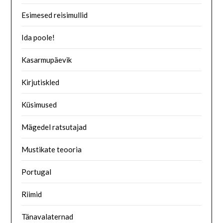
Esimesed reisimullid
Ida poole!
Kasarmupäevik
Kirjutiskled
Küsimused
Mägedel ratsutajad
Mustikate teooria
Portugal
Riimid
Tänavalaternad