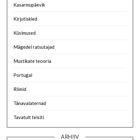
Kasarmupäevik
Kirjutiskled
Küsimused
Mägedel ratsutajad
Mustikate teooria
Portugal
Riimid
Tänavalaternad
Tavatult teisiti
ARHIIV