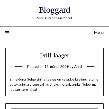
Bloggard
Minu kuraditosin mõtet
Menu
Drill-laager
Posted on
16. märts 2009
by
Artti
Ennelõuna. Selge sinine taevas on kevadpäikseline. Istume
autokastis ja oleme valmis üheks metsalaagriks. Tuleb, ma
loodan, tore nädal