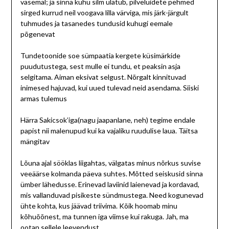
vasemal; ja sinna kuhu silm ulatub, pilveluidete pehmed
sirged kurrud neil voogava lilla värviga, mis järk-järgult
tuhmudes ja tasanedes tundusid kuhugi eemale
põgenevat
Tundetoonide soe sümpaatia kergete küsimärkide
puudutustega, sest mulle ei tundu, et peaksin asja
selgitama. Aiman eksivat selgust. Nõrgalt kinnituvad
inimesed hajuvad, kui uued tulevad neid asendama. Siiski
armas tulemus
Härra Sakicsok’iga(nagu jaapanlane, neh) tegime endale
papist nii malenupud kui ka vajaliku ruudulise laua. Täitsa
mängitav
Lõuna ajal sööklas liigahtas, välgatas minus nõrkus suvise
veeäärse kolmanda päeva suhtes. Mõtted seiskusid sinna
ümber lähedusse. Erinevad laviinid laienevad ja kordavad,
mis vallanduvad pisikeste sündmustega. Need kogunevad
ühte kohta, kus jäävad triivima. Kõik hoomab minu
kõhuõõnest, ma tunnen iga viimse kui rakuga. Jah, ma
ootan sellele leevendust