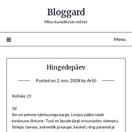
Bloggard
Minu kuraditosin mõtet
Menu
Hingedepäev
Posted on
2. nov. 2008
by
Artti
Kellake 15
56
Ilm on pehme talvisusega karge. Loojuv päike näeb
kesksuve õhtune. Tuul on lipude järgi otsustades olematu.
Sinkjas taevas, askeetlik ja kauge, keskel; ning paremal ja