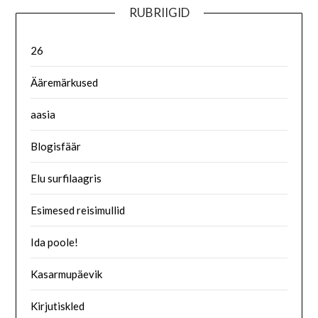
RUBRIIGID
26
Ääremärkused
aasia
Blogisfäär
Elu surfilaagris
Esimesed reisimullid
Ida poole!
Kasarmupäevik
Kirjutiskled