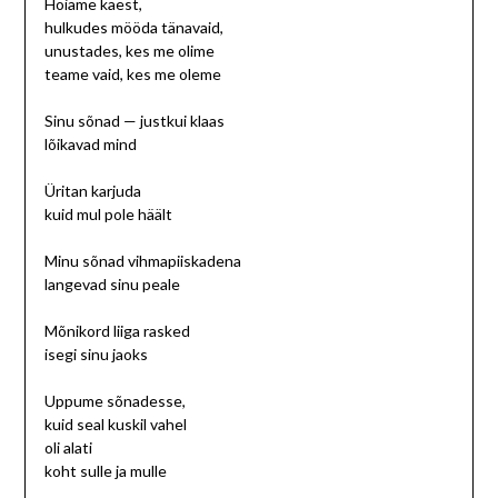
Hoiame käest,
hulkudes mööda tänavaid,
unustades, kes me olime
teame vaid, kes me oleme
Sinu sõnad — justkui klaas
lõikavad mind
Üritan karjuda
kuid mul pole häält
Minu sõnad vihmapiiskadena
langevad sinu peale
Mõnikord liiga rasked
isegi sinu jaoks
Uppume sõnadesse,
kuid seal kuskil vahel
oli alati
koht sulle ja mulle