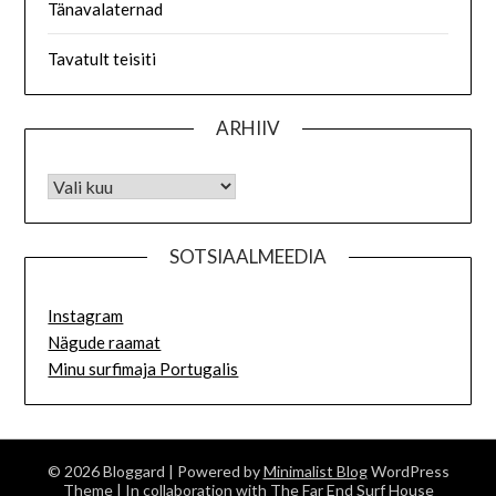
Tänavalaternad
Tavatult teisiti
ARHIIV
SOTSIAALMEEDIA
Instagram
Nägude raamat
Minu surfimaja Portugalis
© 2026 Bloggard
| Powered by
Minimalist Blog
WordPress
Theme
| In collaboration with
The Far End Surf House