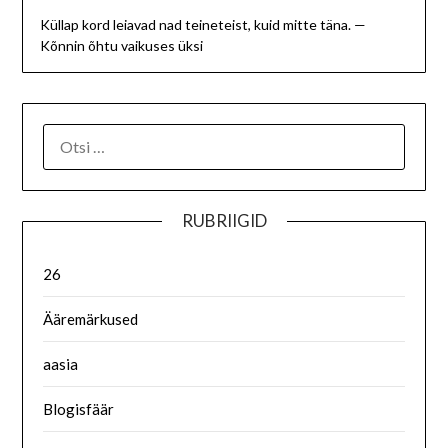
Küllap kord leiavad nad teineteist, kuid mitte täna. —
Kõnnin õhtu vaikuses üksi
RUBRIIGID
26
Ääremärkused
aasia
Blogisfäär