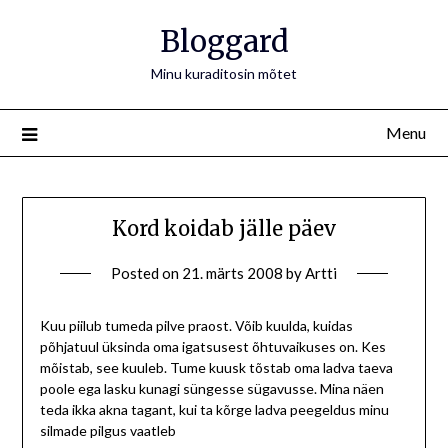
Bloggard
Minu kuraditosin mõtet
Menu
Kord koidab jälle päev
Posted on
21. märts 2008
by
Artti
Kuu piilub tumeda pilve praost. Võib kuulda, kuidas
põhjatuul üksinda oma igatsusest õhtuvaikuses on. Kes
mõistab, see kuuleb. Tume kuusk tõstab oma ladva taeva
poole ega lasku kunagi süngesse sügavusse. Mina näen
teda ikka akna tagant, kui ta kõrge ladva peegeldus minu
silmade pilgus vaatleb