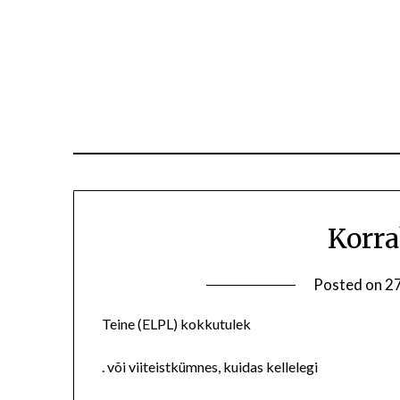
Korra
Posted on
27
Teine (ELPL) kokkutulek
. või viiteistkümnes, kuidas kellelegi