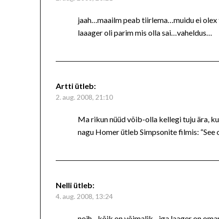
jaah…maailm peab tiirlema…muidu ei olex 
laaager oli parim mis olla sai…vaheldus…
Artti
ütleb:
2. aug. 2008, 21:10
Ma rikun nüüd võib-olla kellegi tuju ära, k
nagu Homer ütleb Simpsonite filmis: “See on
Nelli
ütleb:
4. aug. 2008, 13:24
nojh…kõik on võimalik…iga laager on oma