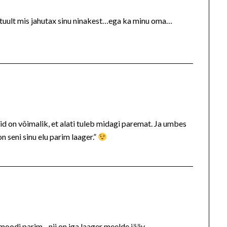
tuult mis jahutax sinu ninakest…ega ka minu oma…
uid on võimalik, et alati tuleb midagi paremat. Ja umbes
 seni sinu elu parim laager.”
moodi parim…nii on iga laager meelde jääv…