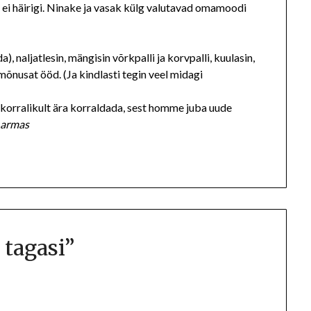
i ei häirigi. Ninake ja vasak külg valutavad omamoodi
a), naljatlesin, mängisin võrkpalli ja korvpalli, kuulasin,
mõnusat ööd. (Ja kindlasti tegin veel midagi
 korralikult ära korraldada, sest homme juba uude
 armas
 tagasi
”