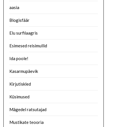
aasia
Blogisfäär
Elu surfilaagris
Esimesed reisimullid
Ida poole!
Kasarmupäevik
Kirjutiskled
Küsimused
Mägedel ratsutajad
Mustikate teooria