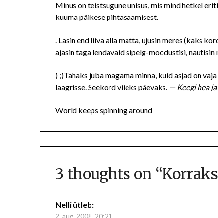
Minus on teistsugune unisus, mis mind hetkel erit
kuuma päikese pihtasaamisest.
. Lasin end liiva alla matta, ujusin meres (kaks kord
ajasin taga lendavaid sipelg-moodustisi, nautisin 
) ;)Tahaks juba magama minna, kuid asjad on vaja
laagrisse. Seekord viieks päevaks.
— Keegi hea ja
World keeps spinning around
3 thoughts on “
Korraks
Nelli
ütleb:
2. aug. 2008, 20:21