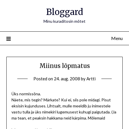
Bloggard
Minu kuraditosin mõtet
Menu
Miinus lõpmatus
Posted on
24. aug. 2008
by
Artti
Üks normissõna.
Näete, mis tegin? Märkate? Kui ei, siis pole midagi. Pisut
eksisin kujunduses. Lihtsalt, mulle meeldib ju inimestele
vastu tulla ja üks nimekiri lugemusest kuhugi paigutada. (Ja
ma tean, et peaksin hakkama neid kärpima. Mõlemaid