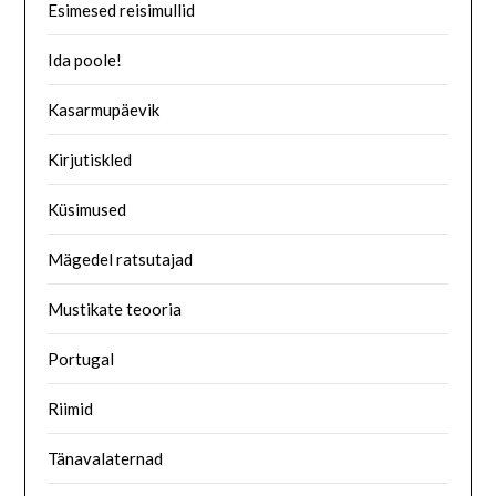
Esimesed reisimullid
Ida poole!
Kasarmupäevik
Kirjutiskled
Küsimused
Mägedel ratsutajad
Mustikate teooria
Portugal
Riimid
Tänavalaternad