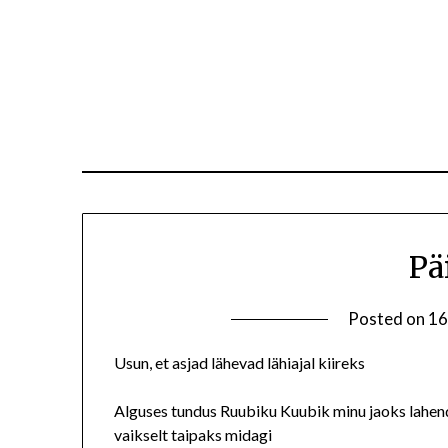
Pä
Posted on
16
Usun, et asjad lähevad lähiajal kiireks
Alguses tundus Ruubiku Kuubik minu jaoks lahen
vaikselt taipaks midagi