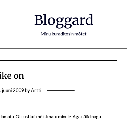
Bloggard
Minu kuraditosin mõtet
ike on
. juuni 2009
by
Artti
damatu. Oli justkui mõistmatu minule. Aga nüüd nagu