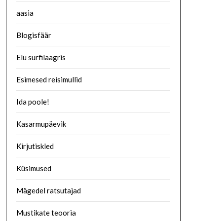
aasia
Blogisfäär
Elu surfilaagris
Esimesed reisimullid
Ida poole!
Kasarmupäevik
Kirjutiskled
Küsimused
Mägedel ratsutajad
Mustikate teooria