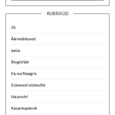
RUBRIIGID
26
Ääremärkused
aasia
Blogisfäär
Elu surfilaagris
Esimesed reisimullid
Ida poole!
Kasarmupäevik