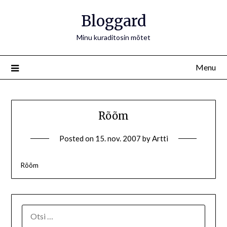
Bloggard
Minu kuraditosin mõtet
Menu
Rõõm
Posted on
15. nov. 2007
by
Artti
Rõõm