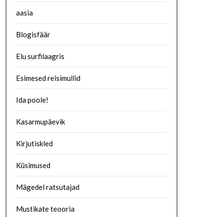
aasia
Blogisfäär
Elu surfilaagris
Esimesed reisimullid
Ida poole!
Kasarmupäevik
Kirjutiskled
Küsimused
Mägedel ratsutajad
Mustikate teooria