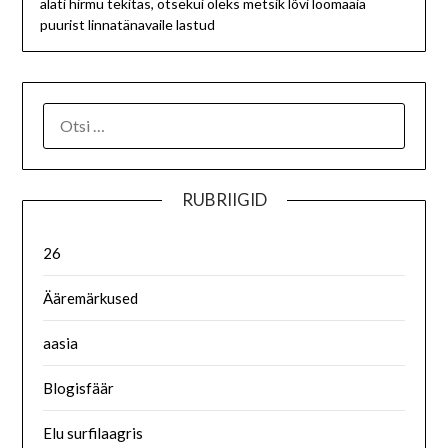
alati hirmu tekitas, otsekui oleks metsik lõvi loomaaia
puurist linnatänavaile lastud
RUBRIIGID
26
Ääremärkused
aasia
Blogisfäär
Elu surfilaagris