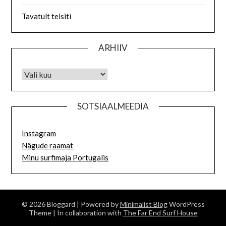
Tavatult teisiti
ARHIIV
SOTSIAALMEEDIA
Instagram
Nägude raamat
Minu surfimaja Portugalis
© 2026 Bloggard
| Powered by
Minimalist Blog
WordPress
Theme
| In collaboration with
The Far End Surf House