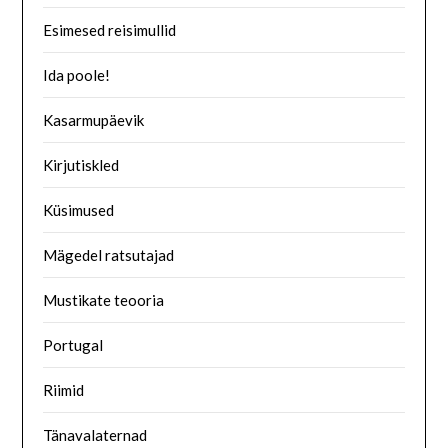
Esimesed reisimullid
Ida poole!
Kasarmupäevik
Kirjutiskled
Küsimused
Mägedel ratsutajad
Mustikate teooria
Portugal
Riimid
Tänavalaternad