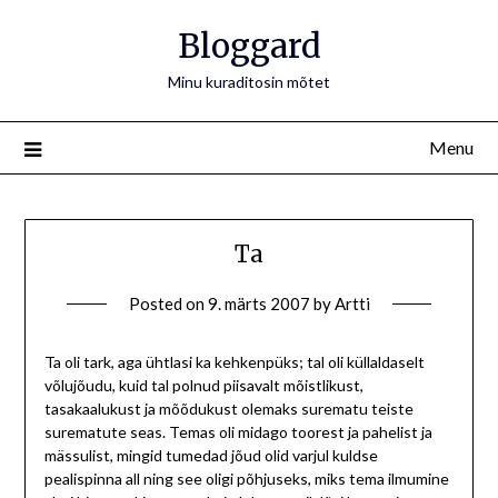
Bloggard
Minu kuraditosin mõtet
Menu
Ta
Posted on
9. märts 2007
by
Artti
Ta oli tark, aga ühtlasi ka kehkenpüks; tal oli küllaldaselt
võlujõudu, kuid tal polnud piisavalt mõistlikust,
tasakaalukust ja mõõdukust olemaks surematu teiste
surematute seas. Temas oli midago toorest ja pahelist ja
mässulist, mingid tumedad jõud olid varjul kuldse
pealispinna all ning see oligi põhjuseks, miks tema ilmumine