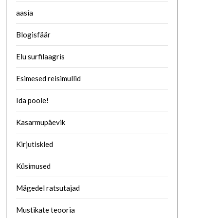
aasia
Blogisfäär
Elu surfilaagris
Esimesed reisimullid
Ida poole!
Kasarmupäevik
Kirjutiskled
Küsimused
Mägedel ratsutajad
Mustikate teooria