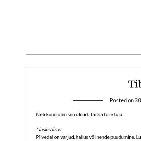
Ti
Posted on
30
Neli kuud olen siin olnud. Täitsa tore tuju
* lasketiirus
Pilvedel on varjud, hallus või nende puudumine. L