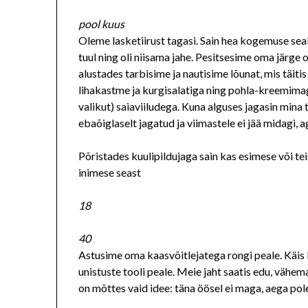
pool kuus
Oleme lasketiirust tagasi. Sain hea kogemuse sealt
tuul ning oli niisama jahe. Pesitsesime oma järge
alustades tarbisime ja nautisime lõunat, mis täiti
lihakastme ja kurgisalatiga ning pohla-kreemim
valikut) saiaviiludega. Kuna alguses jagasin mina t
ebaõiglaselt jagatud ja viimastele ei jää midagi, a
Põristades kuulipildujaga sain kas esimese või t
inimese seast
18
40
Astusime oma kaasvõitlejatega rongi peale. Käis 
unistuste tooli peale. Meie jaht saatis edu, vähem
on mõttes vaid idee: täna öösel ei maga, aega pole 