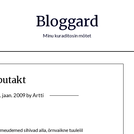
Bloggard
Minu kuraditosin mõtet
butakt
. jaan. 2009
by
Artti
umeudemed sihivad alla, õrnvaikne tuuleiil