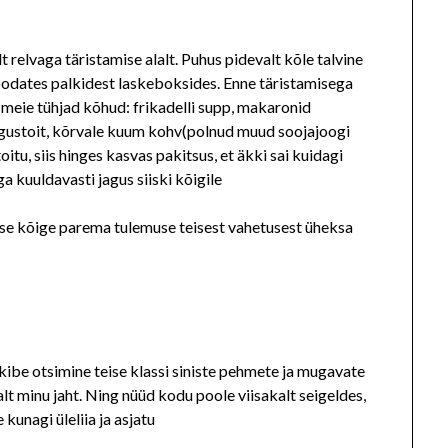
 relvaga täristamise alalt. Puhus pidevalt kõle talvine
 oodates palkidest laskeboksides. Enne täristamisega
s meie tühjad kõhud: frikadelli supp, makaronid
agustoit, kõrvale kuum kohv(polnud muud soojajoogi
oitu, siis hinges kasvas pakitsus, et äkki sai kuidagi
ga kuuldavasti jagus siiski kõigile
eise kõige parema tulemuse teisest vahetusest üheksa
kibe otsimine teise klassi siniste pehmete ja mugavate
alt minu jaht. Ning nüüd kodu poole viisakalt seigeldes,
kunagi üleliia ja asjatu