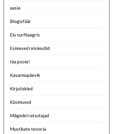
aasia
Blogisfäär
Elu surfilaagris
Esimesed reisimullid
Ida poole!
Kasarmupäevik
Kirjutiskled
Küsimused
Mägedel ratsutajad
Mustikate teooria