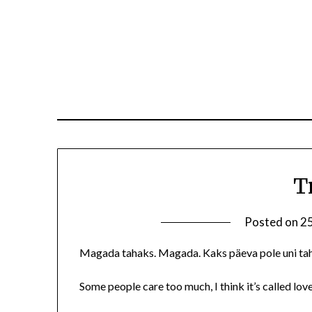
T
Posted on
25
Magada tahaks. Magada. Kaks päeva pole uni taht
Some people care too much, I think it’s called lov