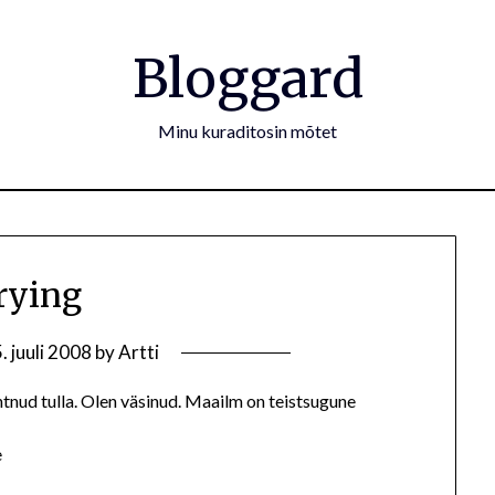
Bloggard
Minu kuraditosin mõtet
rying
. juuli 2008
by
Artti
nud tulla. Olen väsinud. Maailm on teistsugune
e