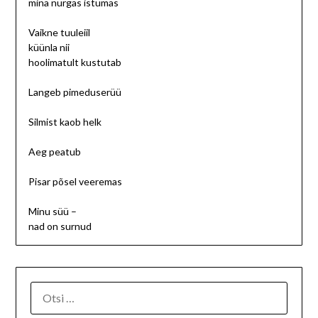
mina nurgas istumas
Vaikne tuuleiil
küünla nii
hoolimatult kustutab
Langeb pimeduserüü
Silmist kaob helk
Aeg peatub
Pisar põsel veeremas
Minu süü –
nad on surnud