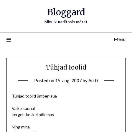
Bloggard
Minu kuraditosin mõtet
Menu
Tühjad toolid
Posted on
15. aug. 2007
by
Artti
Tühjad toolid ümber laua
Väike küünal,
kergelt keskel põlemas
Ning mina,