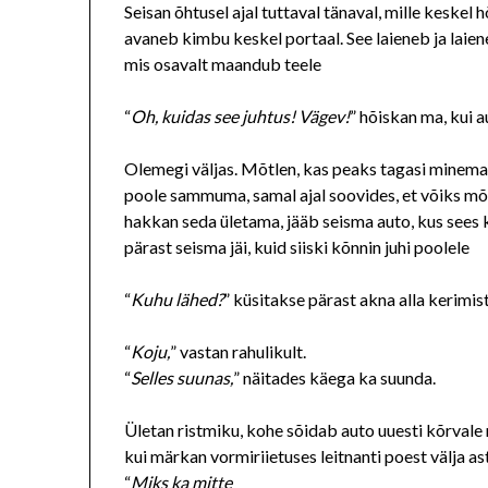
Seisan õhtusel ajal tuttaval tänaval, mille keske
avaneb kimbu keskel portaal. See laieneb ja laiene
mis osavalt maandub teele
“
Oh, kuidas see juhtus! Vägev!
” hõiskan ma, kui a
Olemegi väljas. Mõtlen, kas peaks tagasi minema
poole sammuma, samal ajal soovides, et võiks mõni
hakkan seda ületama, jääb seisma auto, kus sees 
pärast seisma jäi, kuid siiski kõnnin juhi poolele
“
Kuhu lähed?
” küsitakse pärast akna alla kerimis
“
Koju,
” vastan rahulikult.
“
Selles suunas,
” näitades käega ka suunda.
Ületan ristmiku, kohe sõidab auto uuesti kõrvale n
kui märkan vormiriietuses leitnanti poest välja ast
“
Miks ka mitte