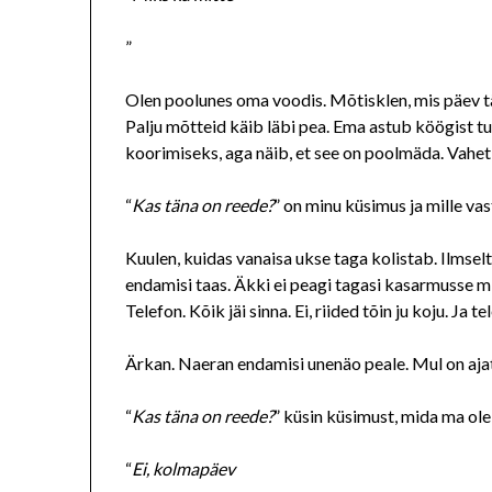
”
Olen poolunes oma voodis. Mõtisklen, mis päev t
Palju mõtteid käib läbi pea. Ema astub köögist tu
koorimiseks, aga näib, et see on poolmäda. Vahet 
“
Kas täna on reede?
” on minu küsimus ja mille va
Kuulen, kuidas vanaisa ukse taga kolistab. Ilmsel
endamisi taas. Äkki ei peagi tagasi kasarmusse mi
Telefon. Kõik jäi sinna. Ei, riided tõin ju koju. Ja 
Ärkan. Naeran endamisi unenäo peale. Mul on ajat
“
Kas täna on reede?
” küsin küsimust, mida ma ole
“
Ei, kolmapäev