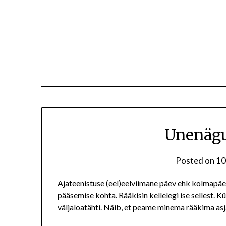
Unenägu
Posted on
10
Ajateenistuse (eel)eelviimane päev ehk kolmapäev 
pääsemise kohta. Rääkisin kellelegi ise sellest. Kü
väljaloatähti. Näib, et peame minema rääkima as