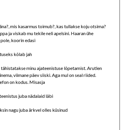
äna?, mis kasarmus toimub?, kas tullakse koju otsima?
ppa ja viskab mu tekile neli apelsini. Haaran ühe
pole, koorin edasi
stuseks kõlab jah
t tähistatakse minu ajateenistuse lõpetamist. Arutlen
nema, viimane päev siiski. Aga mul on seal riided.
telefon on kodus. Misasja
eenistus juba nädalaid läbi
ksin nagu juba ärkvel olles küsinud