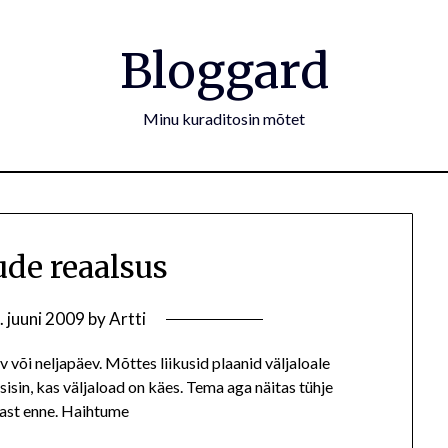
Bloggard
Minu kuraditosin mõtet
de reaalsus
. juuni 2009
by
Artti
või neljapäev. Mõttes liikusid plaanid väljaloale
sisin, kas väljaload on käes. Tema aga näitas tühje
jast enne. Haihtume