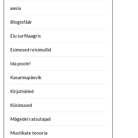
aasia
Blogisfäär
Elu surfilaagris
Esimesed reisimullid
Ida poole!
Kasarmupäevik
Kirjutiskled
Küsimused
Mägedel ratsutajad
Mustikate teooria