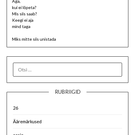
Aga,
kui ei lõpeta?
Mis siis saab?
Keegi ei aja
mind taga
Miks mitte siis unistada
RUBRIIGID
26
Ääremärkused