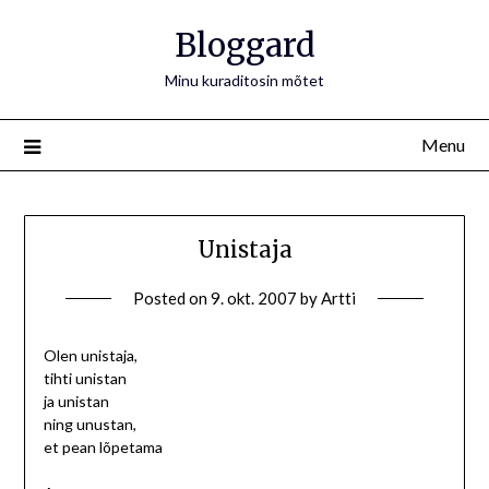
Bloggard
Minu kuraditosin mõtet
Menu
Unistaja
Posted on
9. okt. 2007
by
Artti
Olen unistaja,
tihti unistan
ja unistan
ning unustan,
et pean lõpetama