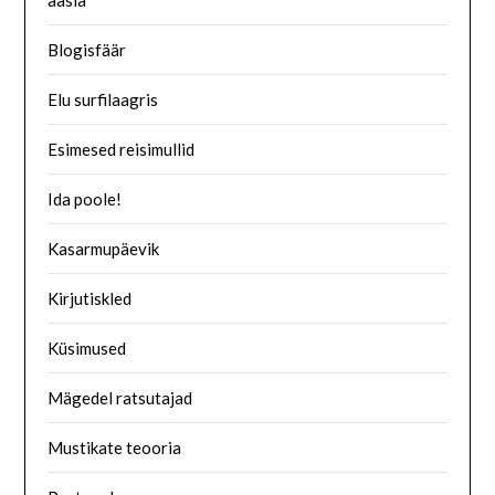
aasia
Blogisfäär
Elu surfilaagris
Esimesed reisimullid
Ida poole!
Kasarmupäevik
Kirjutiskled
Küsimused
Mägedel ratsutajad
Mustikate teooria