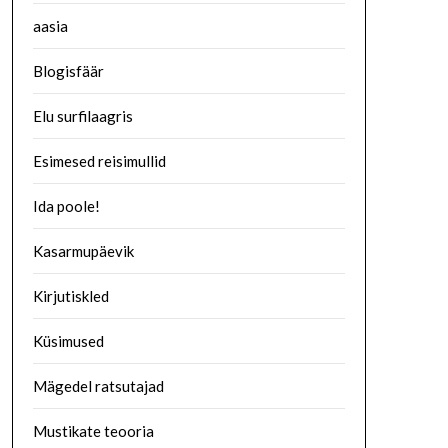
aasia
Blogisfäär
Elu surfilaagris
Esimesed reisimullid
Ida poole!
Kasarmupäevik
Kirjutiskled
Küsimused
Mägedel ratsutajad
Mustikate teooria