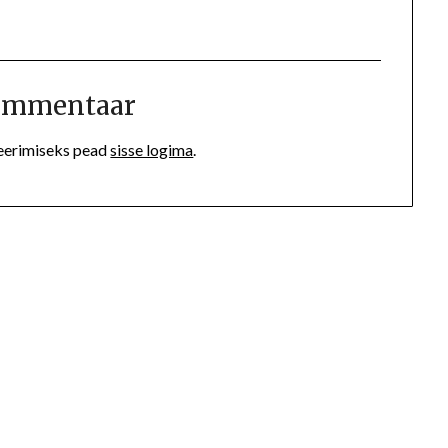
kommentaar
eerimiseks pead
sisse logima
.