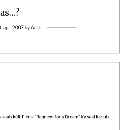
as…?
. apr. 2007
by
Artti
s saab küll. Filmis “Requiem for a Dream” Ka seal karjub