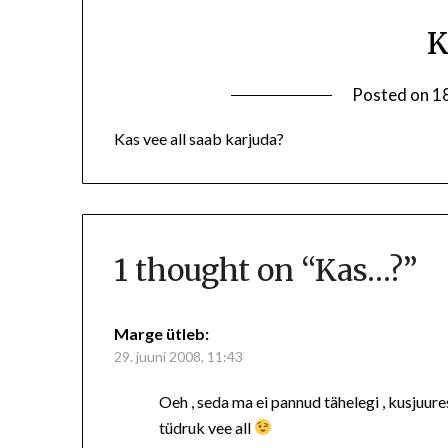
K
Posted on
18
Kas vee all saab karjuda?
1 thought on “
Kas…?
”
Marge
ütleb:
29. juuni 2008, 11:43
Oeh , seda ma ei pannud tähelegi , kusjuure
tüdruk vee all