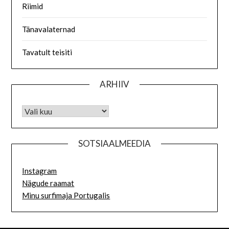
Riimid
Tänavalaternad
Tavatult teisiti
ARHIIV
SOTSIAALMEEDIA
Instagram
Nägude raamat
Minu surfimaja Portugalis