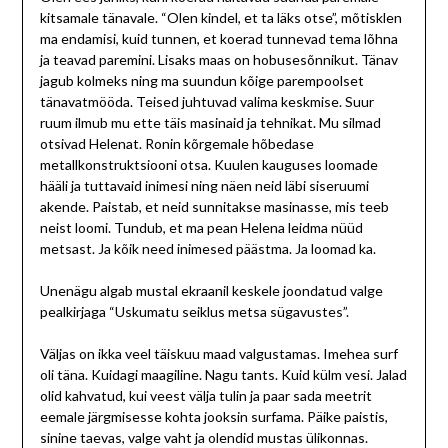
kitsamale tänavale. “Olen kindel, et ta läks otse”, mõtisklen
ma endamisi, kuid tunnen, et koerad tunnevad tema lõhna
ja teavad paremini. Lisaks maas on hobusesõnnikut. Tänav
jagub kolmeks ning ma suundun kõige parempoolset
tänavatmööda. Teised juhtuvad valima keskmise. Suur
ruum ilmub mu ette täis masinaid ja tehnikat. Mu silmad
otsivad Helenat. Ronin kõrgemale hõbedase
metallkonstruktsiooni otsa. Kuulen kauguses loomade
hääli ja tuttavaid inimesi ning näen neid läbi siseruumi
akende. Paistab, et neid sunnitakse masinasse, mis teeb
neist loomi. Tundub, et ma pean Helena leidma nüüd
metsast. Ja kõik need inimesed päästma. Ja loomad ka.
Unenägu algab mustal ekraanil keskele joondatud valge
pealkirjaga “Uskumatu seiklus metsa sügavustes”.
Väljas on ikka veel täiskuu maad valgustamas. Imehea surf
oli täna. Kuidagi maagiline. Nagu tants. Kuid külm vesi. Jalad
olid kahvatud, kui veest välja tulin ja paar sada meetrit
eemale järgmisesse kohta jooksin surfama. Päike paistis,
sinine taevas, valge vaht ja olendid mustas ülikonnas.