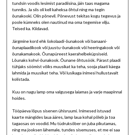
tundsin voodis lesimist paradiisina, jäin taas magama
tunniks. Ja siis oli kell kaheksa õhtul ning ma tegin
õunakooki. Olin põnevil. Põnevust tekitas kogu tegevus ja
poole kümneks olen nautinud ma oma tegemise vilju.
Teised ka. Kiidavad.
Järgmine kord ehk šokolaadi-õunakook või banaani-
õunaplaadikook või juustu-õunakook või heeringakook või
õunakamakook. Õunapüreest kaerahelbeküpsiseid.
Lõunaks kohvi-õunakook. Õunane õhtusöök. Pärast plaadi
tühjaks söömist võiks muusikat ka teha, sooja plaati käega
lahmida ja muusikat teha. Või lusikaga inimesi hullustavalt
kolistada.
Kuu on nagu lamp oma valgusega laiamas ja varje maapinnal
hoides.
Tööpäeva lõpus sisenen ühisruumi. Inimesed istuvad
kaarte mängides laua ääres, lamp laua kohal põleb ja toa
tagaosas on voodid. Mu tüdruksõber on juba pikutamas,
ning ma jooksen lähemale, tundes sisemuses, et me ei saa