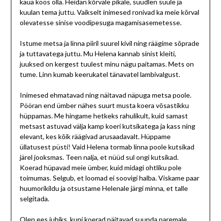
kaua koos olla. Heidan kõrvale pikale, suudlen suule ja
kuulan tema juttu. Vaikselt inimesed ronivad ka meie kõrval
olevatesse sinise voodipesuga magamisasemetesse.
Istume metsa ja linna piiril suurel kivil ning räägime sõprade
ja tuttavatega juttu. Mu Helena kannab sinist kleiti,
juuksed on kergest tuulest minu nägu paitamas. Mets on
tume. Linn kumab keerukatel tänavatel lambivalgust.
Inimesed ehmatavad ning näitavad näpuga metsa poole.
Pööran end ümber nähes suurt musta koera võsastikku
hüppamas. Me hingame hetkeks rahulikult, kuid samast
metsast astuvad välja kamp koeri kutsikatega ja kass ning
elevant, kes kõik räägivad arusaadavalt. Hüppame
üllatusest püsti! Vaid Helena tormab linna poole kutsikad
järel jooksmas. Teen nalja, et nüüd sul ongi kutsikad.
Koerad hüpavad meie ümber, kuid midagi ohtliku pole
toimumas. Selgub, et loomad ei soovigi halba. Viskame paar
huumorikildu ja otsustame Helenale järgi minna, et talle
selgitada.
Olen ees juhiks, kuni koerad näitavad suunda paremale