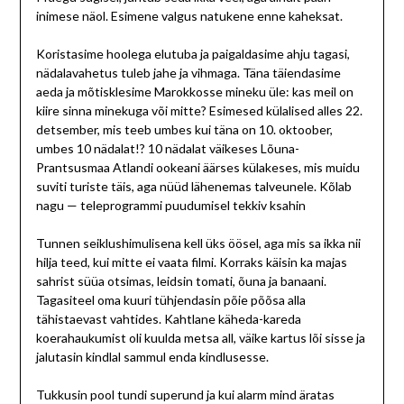
inimese näol. Esimene valgus natukene enne kaheksat.
Koristasime hoolega elutuba ja paigaldasime ahju tagasi,
nädalavahetus tuleb jahe ja vihmaga. Täna täiendasime
aeda ja mõtisklesime Marokkosse mineku üle: kas meil on
kiire sinna minekuga või mitte? Esimesed külalised alles 22.
detsember, mis teeb umbes kui täna on 10. oktoober,
umbes 10 nädalat!? 10 nädalat väikeses Lõuna-
Prantsusmaa Atlandi ookeani äärses külakeses, mis muidu
suviti turiste täis, aga nüüd lähenemas talveunele. Kõlab
nagu — teleprogrammi puudumisel tekkiv ksahin
Tunnen seiklushimulisena kell üks öösel, aga mis sa ikka nii
hilja teed, kui mitte ei vaata filmi. Korraks käisin ka majas
sahrist süüa otsimas, leidsin tomati, õuna ja banaani.
Tagasiteel oma kuuri tühjendasin põie põõsa alla
tähistaevast vahtides. Kahtlane käheda-kareda
koerahaukumist oli kuulda metsa all, väike kartus lõi sisse ja
jalutasin kindlal sammul enda kindlusesse.
Tukkusin pool tundi superund ja kui alarm mind äratas