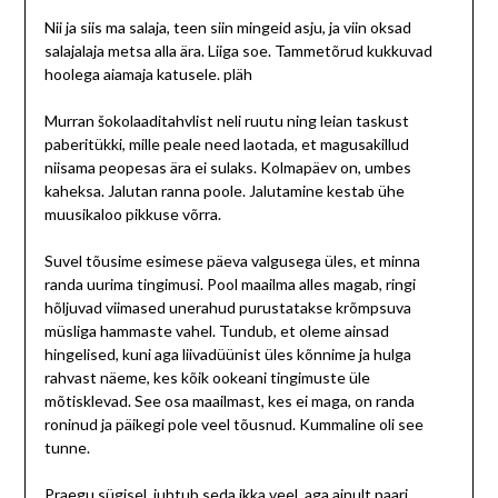
Nii ja siis ma salaja, teen siin mingeid asju, ja viin oksad
salajalaja metsa alla ära. Liiga soe. Tammetõrud kukkuvad
hoolega aiamaja katusele. pläh
Murran šokolaaditahvlist neli ruutu ning leian taskust
paberitükki, mille peale need laotada, et magusakillud
niisama peopesas ära ei sulaks. Kolmapäev on, umbes
kaheksa. Jalutan ranna poole. Jalutamine kestab ühe
muusikaloo pikkuse võrra.
Suvel tõusime esimese päeva valgusega üles, et minna
randa uurima tingimusi. Pool maailma alles magab, ringi
hõljuvad viimased unerahud purustatakse krõmpsuva
müsliga hammaste vahel. Tundub, et oleme ainsad
hingelised, kuni aga liivadüünist üles kõnnime ja hulga
rahvast näeme, kes kõik ookeani tingimuste üle
mõtisklevad. See osa maailmast, kes ei maga, on randa
roninud ja päikegi pole veel tõusnud. Kummaline oli see
tunne.
Praegu sügisel, juhtub seda ikka veel, aga ainult paari