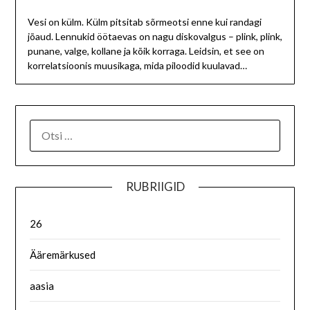
Vesi on külm. Külm pitsitab sõrmeotsi enne kui randagi
jõaud. Lennukid öötaevas on nagu diskovalgus – plink, plink,
punane, valge, kollane ja kõik korraga. Leidsin, et see on
korrelatsioonis muusikaga, mida piloodid kuulavad…
RUBRIIGID
26
Ääremärkused
aasia