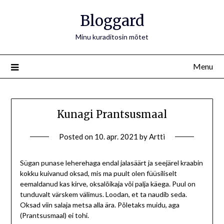
Bloggard
Minu kuraditosin mõtet
Menu
Kunagi Prantsusmaal
Posted on
10. apr. 2021
by
Artti
Sügan punase leherehaga endal jalasäärt ja seejärel kraabin
kokku kuivanud oksad, mis ma puult olen füüsiliselt
eemaldanud kas kirve, oksalõikaja või palja käega. Puul on
tunduvalt värskem välimus. Loodan, et ta naudib seda.
Oksad viin salaja metsa alla ära. Põletaks muidu, aga
(Prantsusmaal) ei tohi.