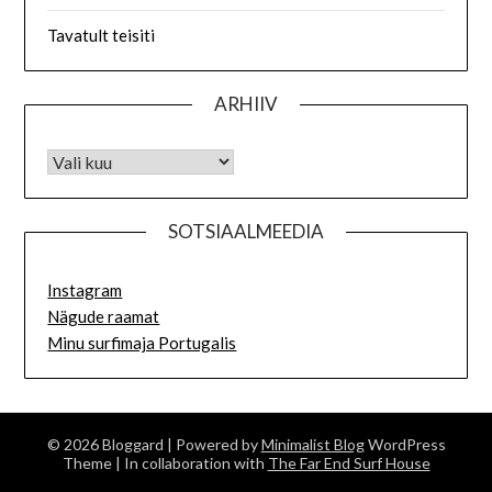
Tavatult teisiti
ARHIIV
SOTSIAALMEEDIA
Instagram
Nägude raamat
Minu surfimaja Portugalis
© 2026 Bloggard
| Powered by
Minimalist Blog
WordPress
Theme
| In collaboration with
The Far End Surf House