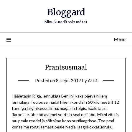
Bloggard
Minu kuraditosin mõtet
Menu
Prantsusmaal
Posted on
8. sept. 2017
by
Artti
Hääletasin Riiga, lennukiga Berliini, kaks päeva hiljem
lennukiga Toulouse, nädal hiljem kõndisin 50 kilomeetrit 12
tunniga järgmisesse linna, magasin telgis, hääletasin
Tarbesse, ühe öö asemel veetsin seal neli ööd. Michi võttis
mu peale reedel ja sõitsime koos surfilaagrisse. Tee peal
korjasime rongijaamast peale Nadia, laagrikokkatüdruku.