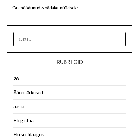
On möödunud 6 nädalat nüüdseks.
RUBRIIGID
26
Ääremärkused
aasia
Blogisfäär
Elu surfilaagris