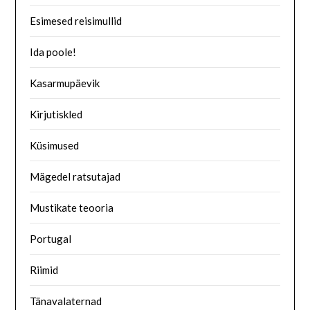
Esimesed reisimullid
Ida poole!
Kasarmupäevik
Kirjutiskled
Küsimused
Mägedel ratsutajad
Mustikate teooria
Portugal
Riimid
Tänavalaternad